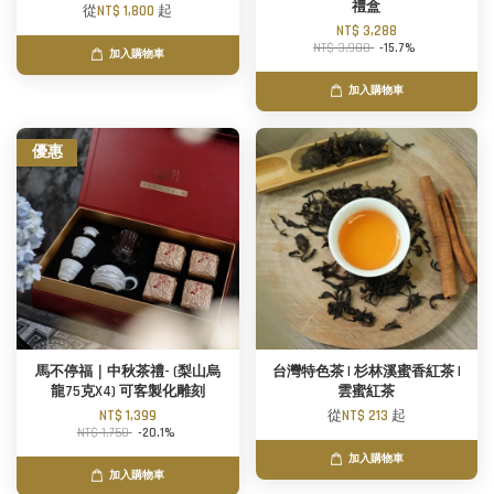
禮盒
從
NT$ 1,800
起
NT$ 3,288
NT$ 3,900
-15.7%
加入購物車
加入購物車
優惠
馬不停福｜中秋茶禮- (梨山烏
台灣特色茶 | 杉林溪蜜香紅茶 |
龍75克X4) 可客製化雕刻
雲蜜紅茶
NT$ 1,399
從
NT$ 213
起
NT$ 1,750
-20.1%
加入購物車
加入購物車