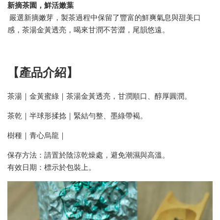
新摘茶園，鮮活嫩葉
嚴選新摘嫩芽，製茶過程中保留了豐富的鮮爽氣息與甜美口
感，茶湯金黃透亮，喝來甘潤不苦澀，尾韻悠遠。
【產品介紹】
茶湯｜金黃蜜綠｜茶湯金黃透亮，甘潤順口、醇厚圓潤。
茶乾｜半球形揉捻｜緊結勻整、墨綠帶褐。
樹種｜青心烏龍｜
保存方法：請置於陰涼乾燥處，避免潮濕與高溫。
有效日期：標示於包裝上。