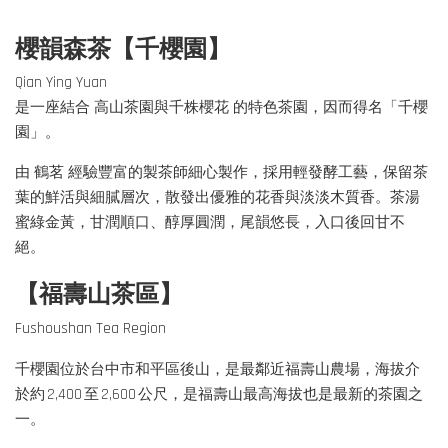
櫻韻森茶【千櫻園】
Qian Ying Yuan
是一座結合 高山茶園與千株櫻花 的特色茶園，因而得名「千櫻
園」。
由 鶴茗 經驗豐富的製茶師細心製作，採用輕發酵工藝，保留茶
葉的鮮活與細膩層次，散發出優雅的花香與淡淡木質香。茶湯
蜜綠金黃，甘潤順口、醇厚圓潤，尾韻悠長，入口後回甘不
絕。
【福壽山茶區】
Fushoushan Tea Region
千櫻園位於台中市和平區後山，是最鄰近福壽山農場，海拔介
於約 2,400 至 2,600 公尺，是福壽山最高海拔也是最新的茶園之
一。