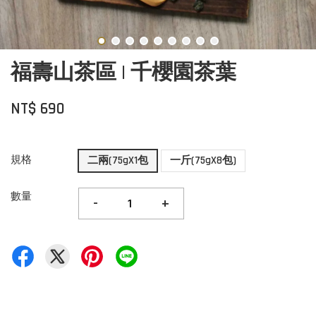
福壽山茶區 | 千櫻園茶葉
NT$ 690
規格
二兩(75gX1包
一斤(75gX8包)
數量
-
+