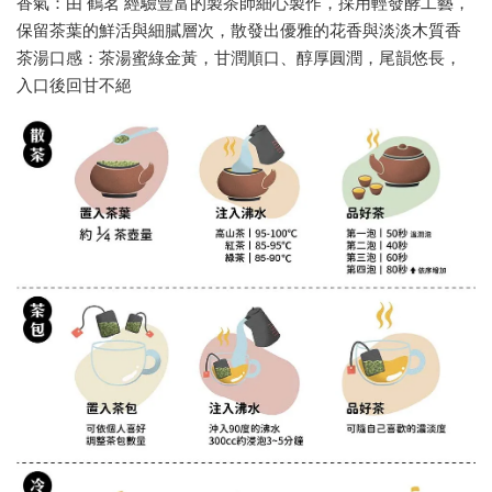
香氣：由 鶴茗 經驗豐富的製茶師細心製作，採用輕發酵工藝，
保留茶葉的鮮活與細膩層次，散發出優雅的花香與淡淡木質香
茶湯口感：茶湯蜜綠金黃，甘潤順口、醇厚圓潤，尾韻悠長，
入口後回甘不絕