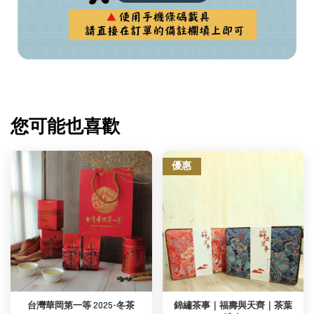
您可能也喜歡
優惠
台灣華岡第一等 2025-冬茶
錦繡茶事｜福壽與天齊｜茶葉