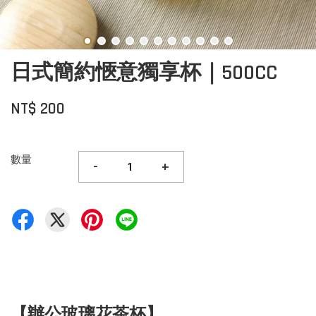
日式簡約愜意獨享杯｜500CC
NT$ 200
數量
-
+
【辦公玻璃花茶杯】