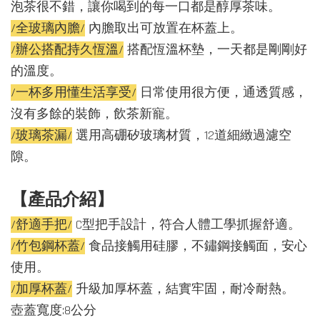
泡茶很不錯，讓你喝到的每一口都是醇厚茶味。
/全玻璃內膽/
內膽取出可放置在杯蓋上。
/辦公搭配持久恆溫/
搭配恆溫杯墊，一天都是剛剛好
的溫度。
/一杯多用懂生活享受/
日常使用很方便，通透質感，
沒有多餘的裝飾，飲茶新寵。
/玻璃茶漏/
選用高硼矽玻璃材質，12道細緻過濾空
隙。
【產品介紹】
/舒適手把/
C型把手設計，符合人體工學抓握舒適。
/竹包鋼杯蓋/
食品接觸用硅膠，不鏽鋼接觸面，安心
使用。
/加厚杯蓋/
升級加厚杯蓋，結實牢固，耐冷耐熱。
壺蓋寬度:8公分