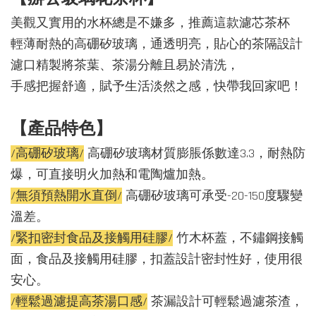
美觀又實用的水杯總是不嫌多，推薦這款濾芯茶杯
輕薄耐熱的高硼矽玻璃，通透明亮，貼心的茶隔設計
濾口精製將茶葉、茶湯分離且易於清洗，
手感把握舒適，賦予生活淡然之感，快帶我回家吧！
【產品特色】
/高硼矽玻璃/
高硼矽玻璃材質膨脹係數達3.3，耐熱防
爆，可直接明火加熱和電陶爐加熱。
/無須預熱開水直倒/
高硼矽玻璃可承受-20-150度驟變
溫差。
/緊扣密封食品及接觸用硅膠/
竹木杯蓋，不鏽鋼接觸
面，食品及接觸用硅膠，扣蓋設計密封性好，使用很
安心。
/輕鬆過濾提高茶湯口感/
茶漏設計可輕鬆過濾茶渣，