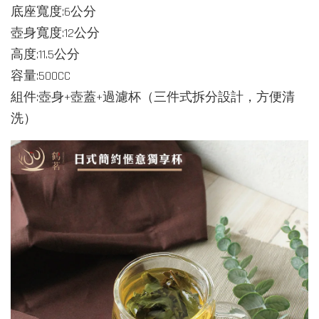
底座寬度:6公分
壺身寬度:12公分
高度:11.5公分
容量:500CC
組件:壺身+壺蓋+過濾杯（三件式拆分設計，方便清
洗）