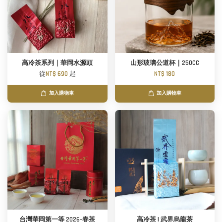
高冷茶系列｜華岡水源頭
山形玻璃公道杯｜250CC
從
NT$ 690
起
NT$ 180
加入購物車
加入購物車
台灣華岡第一等 2026-春茶
高冷茶 | 武界烏龍茶