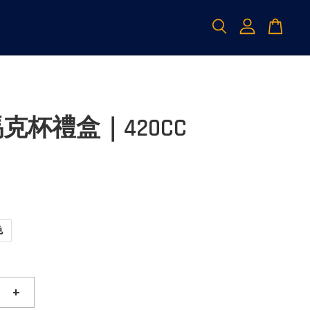
克杯禮盒｜420CC
色
+