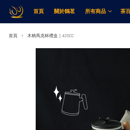
首頁
關於鶴茗
所有商品
茶
›
首頁
木柄馬克杯禮盒｜420CC