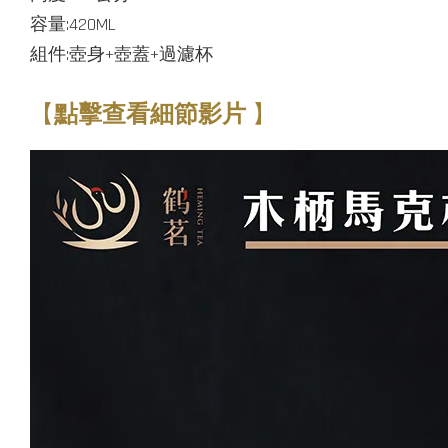
容量:420ML
組件:壺身+壺蓋+過濾杯
【
點擊查看細節影片
】