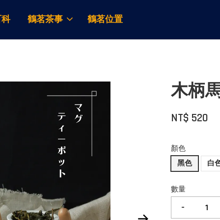
百科
鶴茗茶事
鶴茗位置
木柄馬
NT$ 520
顏色
黑色
白
數量
-