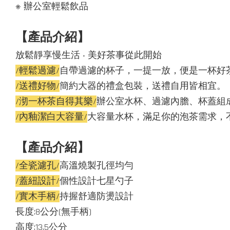
※ 辦公室輕鬆飲品
【產品介紹】
放鬆靜享慢生活 ‧ 美好茶事從此開始
/輕鬆過濾/
自帶過濾的杯子，一提一放，便是一杯好
/送禮好物/
簡約大器的禮盒包裝，送禮自用皆相宜。
/沏一杯茶自得其樂/
辦公室水杯、過濾內膽、杯蓋組
/內釉潔白大容量/
大容量水杯，滿足你的泡茶需求，
【產品介紹】
/全瓷濾孔/
高溫燒製孔徑均勻
/蓋紐設計/
個性設計七星勺子
/實木手柄/
持握舒適防燙設計
長度:8公分(無手柄)
高度:13.5公分