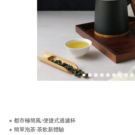
※ 都市極簡風/便捷式過濾杯
※ 簡單泡茶‧茶飲新體驗